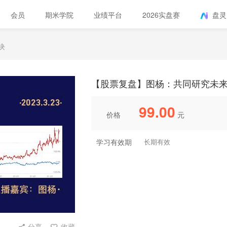
会员
期米学院
业绩平台
2026实盘赛
盘灵
块
【股票复盘】图杨：共同研究未
99.00
价格
元
学习有效期
长期有效
分享
收藏