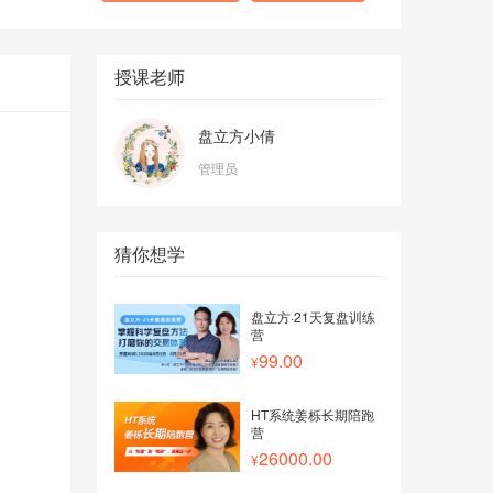
授课老师
盘立方小倩
管理员
猜你想学
盘立方·21天复盘训练
营
99.00
HT系统姜栎长期陪跑
营
26000.00