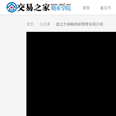
首页
盘立方
首页
公开课
盘立方策略指标预警实现介绍