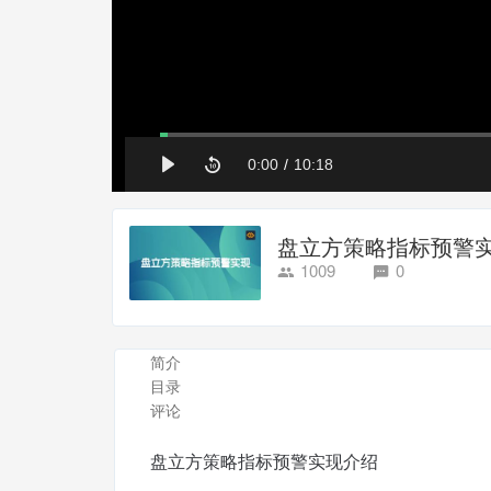
盘立方策略指标预警
1009
0
简介
目录
评论
盘立方策略指标预警实现介绍