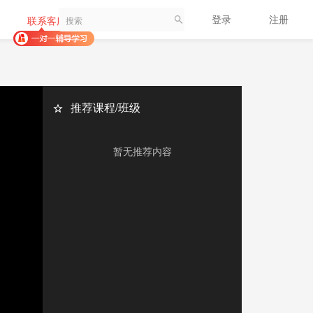
登录
注册
联系客服
推荐课程/班级
暂无推荐内容