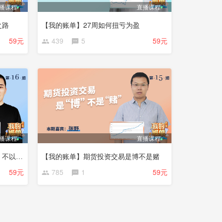
播课程
直播课程
之路
【我的账单】27周如何扭亏为盈
59元
439
5
59元
播课程
直播课程
【我的账单】善弈者通盘无妙手，不以方寸得失论英雄
【我的账单】期货投资交易是博不是赌
59元
785
1
59元