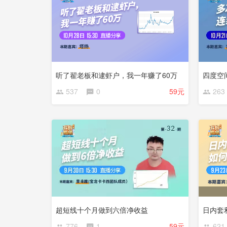
听了翟老板和逮虾户，我一年赚了60万
四度空
537
0
59元
263
超短线十个月做到六倍净收益
日内套
776
1
59元
621