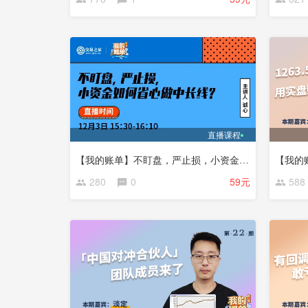
直播课程
【我的账单】不盯盘，严止损，小资金如何省心做中长线？
280
0
59元
588