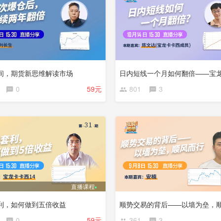
间，期货新思维解读市场
0
59元
801
3
直播课程
利，如何做到五倍收益
顺势交易的背后——以墙为垒，
0
59元
361
3