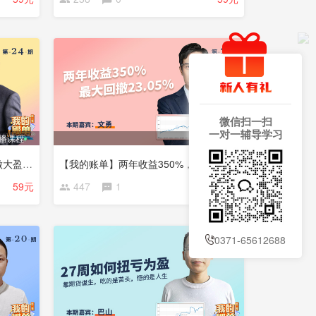
微信扫一扫
一对一辅导学习
播课程
直播课程
【我的账单】做看得懂的行情，做大盈亏比机会——中长线交易
【我的账单】两年收益350%，最大回撤23.05%
59元
447
1
59元
0371-65612688