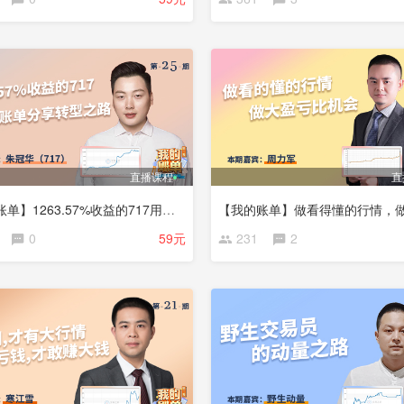
直播课程
直
【我的账单】1263.57%收益的717用实盘账单分享转型之路
0
59元
231
2