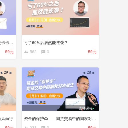
日内短线一个月如何翻倍——宝龙卡卡西成员陈文达
亏了60%后居然能逆袭？
59元
562
0
59元
直播课程
顺风而行
资金的保护伞——期货交易中的期权对冲战法
59元
238
0
59元