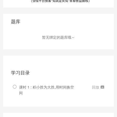
（业绩平台搜索“知就是良知”查看收益曲线）
题库
暂无绑定的题库哦～
学习目录
课时 1 : 积小胜为大胜,用时间换空
回放
间