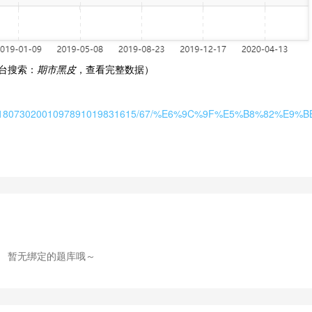
台搜索：
期市黑皮
，查看完整数据）
ndex/view/1807302001097891019831615/67/%E6%9C%9F%E5%B8%82%E9
暂无绑定的题库哦～