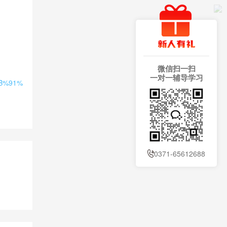
微信扫一扫
一对一辅导学习
%BB%91%
0371-65612688