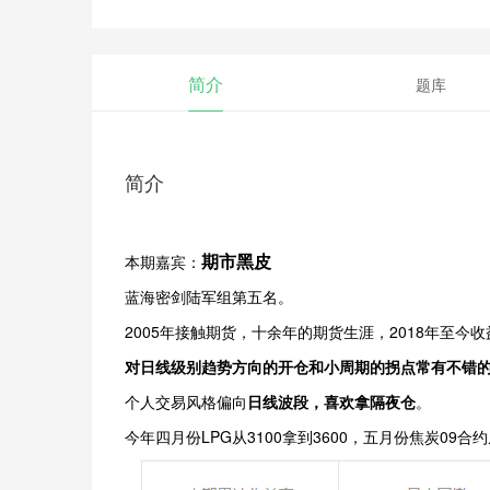
简介
题库
简介
期市黑皮
本期嘉宾：
蓝海密剑陆军组第五名。
2005年接触期货，十余年的期货生涯，2018年至今收
对日线级别趋势方向的开仓和小周期的拐点常有不错
个人交易风格偏向
日线波段，喜欢拿隔夜仓
。
今年四月份LPG从3100拿到3600，五月份焦炭09合