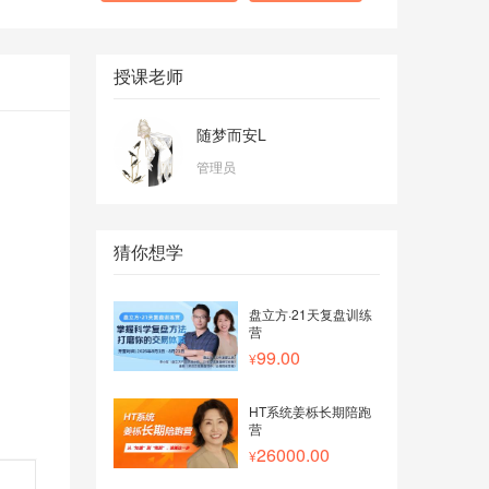
授课老师
随梦而安L
管理员
猜你想学
盘立方·21天复盘训练
营
99.00
HT系统姜栎长期陪跑
营
26000.00