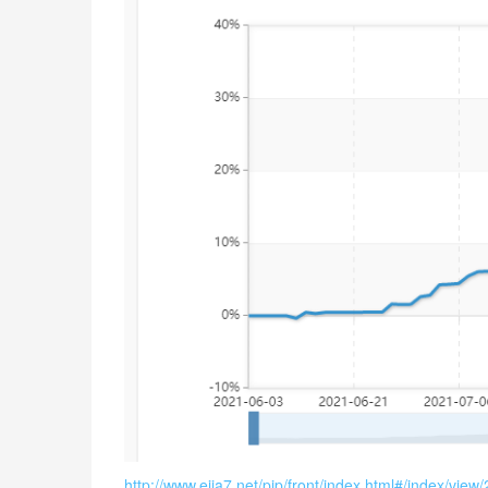
http://www.ejia7.net/pip/front/index.html#/ind