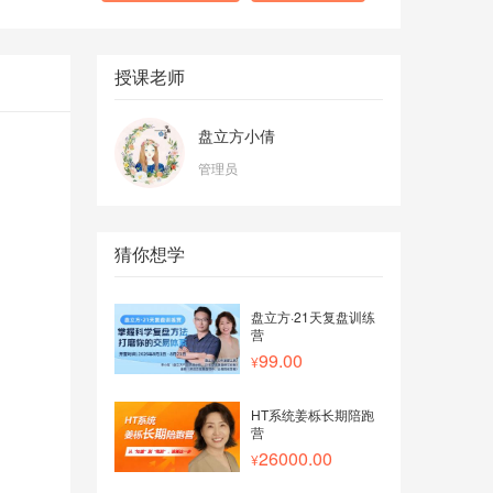
授课老师
盘立方小倩
管理员
猜你想学
盘立方·21天复盘训练
营
99.00
HT系统姜栎长期陪跑
营
26000.00