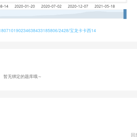
ex/view/180710190234638433185806/2428/宝龙卡卡西14
暂无绑定的题库哦～
回