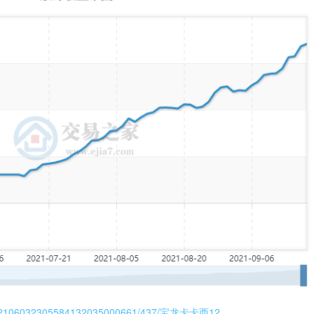
ex/view/2106032305584132035000661/437/宝龙卡卡西12