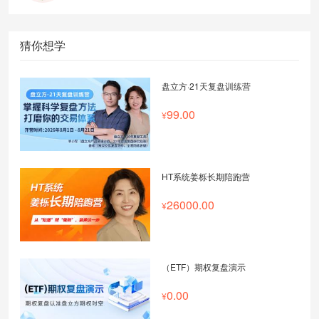
猜你想学
盘立方·21天复盘训练营
99.00
HT系统姜栎长期陪跑营
26000.00
（ETF）期权复盘演示
0.00