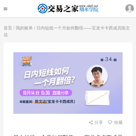
首页
/
我的账单
/ 日内短线一个月如何翻倍——宝龙卡卡西成员陈文
达
分享
收藏